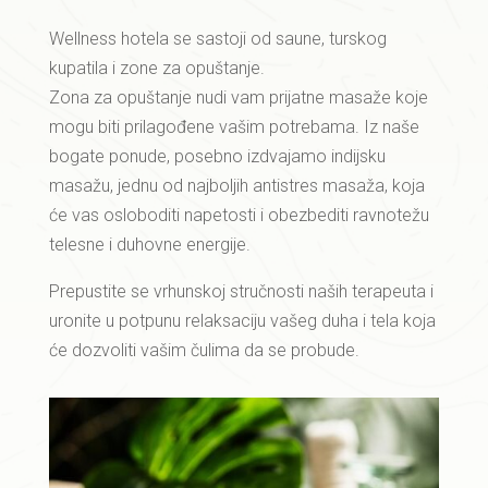
Wellness hotela se sastoji od saune, turskog
kupatila i zone za opuštanje.
Zona za opuštanje nudi vam prijatne masaže koje
mogu biti prilagođene vašim potrebama. Iz naše
bogate ponude, posebno izdvajamo indijsku
masažu, jednu od najboljih antistres masaža, koja
će vas osloboditi napetosti i obezbediti ravnotežu
telesne i duhovne energije.
Prepustite se vrhunskoj stručnosti naših terapeuta i
uronite u potpunu relaksaciju vašeg duha i tela koja
će dozvoliti vašim čulima da se probude.