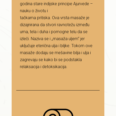
godina stare indijske principe Ajurvede –
nauku o životu i
tačkama pritiska. Ova vrsta masaže je
dizajnirana da stvori ravnotežu između
uma, tela i duha i pomogne telu da se
izleči. Naziva se i „masaža uljem“ jer
uključuje eterična ulja i biljke. Tokom ove
masaže dodaju se mešavine bilja i ulja i
zagrevaju se kako bi se podstakla
relaksacija i detoksikacija.