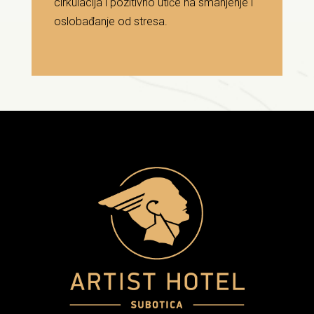
cirkulacija i pozitivno utiče na smanjenje i
oslobađanje od stresa.