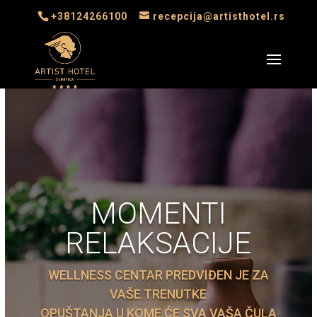
+38124266100
recepcija@artisthotel.rs
MOMENTI
RELAKSACIJE
WELLNESS CENTAR PREDVIĐEN JE ZA
VAŠE TRENUTKE
OPUŠTANJA U KOME ĆE SVA VAŠA ČULA