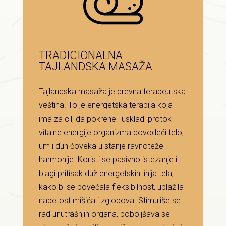
TRADICIONALNA
TAJLANDSKA MASAŽA
Tajlandska masaža je drevna terapeutska
veština. To je energetska terapija koja
ima za cilj da pokrene i uskladi protok
vitalne energije organizma dovodeći telo,
um i duh čoveka u stanje ravnoteže i
harmonije. Koristi se pasivno istezanje i
blagi pritisak duž energetskih linija tela,
kako bi se povećala fleksibilnost, ublažila
napetost mišića i zglobova. Stimuliše se
rad unutrašnjih organa, poboljšava se